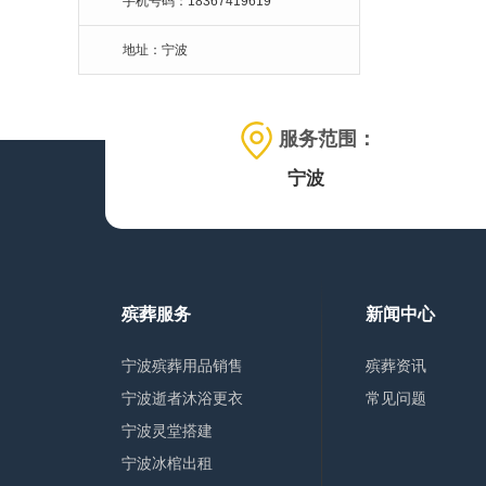
手机号码：18367419619
地址：宁波
服务范围：
宁波
殡葬服务
新闻中心
宁波殡葬用品销售
殡葬资讯
宁波逝者沐浴更衣
常见问题
宁波灵堂搭建
宁波冰棺出租