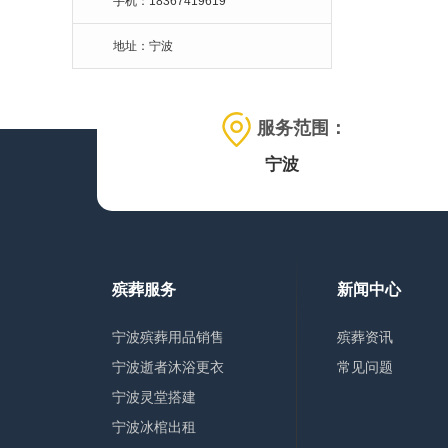
手机：18367419619
地址：宁波
服务范围：
宁波
殡葬服务
新闻中心
宁波殡葬用品销售
殡葬资讯
宁波逝者沐浴更衣
常见问题
宁波灵堂搭建
宁波冰棺出租