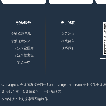
殡葬服务
关于我们
宁波殡葬用品销售
公司简介
宁波逝者沐浴更衣
在线留言
宁波灵堂搭建
联系我们
宁波冰棺出租
宁波寿衣
Copyright © 宁波薛家福寿百年礼仪 All right reserved.专业提供
宁波殡
龙,宁波白事一条龙
等服务
宁波
海曙区
友情链接：
上海凉亭葡萄架制作