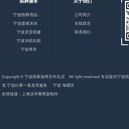
殡葬服务
关于我们
宁波殡葬用品销售
公司简介
宁波逝者沐浴更衣
在线留言
宁波灵堂搭建
联系我们
宁波冰棺出租
宁波寿衣
Copyright © 宁波薛家福寿百年礼仪 All right reserved.专业提供
宁波殡
龙,宁波白事一条龙
等服务
宁波
海曙区
友情链接：
上海凉亭葡萄架制作