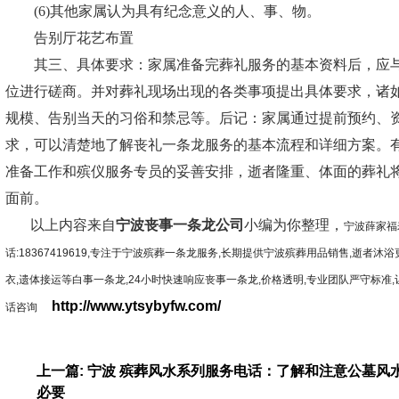
(6)其他家属认为具有纪念意义的人、事、物。
告别厅花艺布置
其三、具体要求：家属准备完葬礼服务的基本资料后，应与
位进行磋商。并对葬礼现场出现的各类事项提出具体要求，诸
规模、告别当天的习俗和禁忌等。后记：家属通过提前预约、
求，可以清楚地了解丧礼一条龙服务的基本流程和详细方案。
准备工作和殡仪服务专员的妥善安排，逝者隆重、体面的葬礼
面前。
以上内容来自
宁波丧事一条龙公司
小编为你整理，
宁波薛家福
话:18367419619,专注于宁波殡葬一条龙服务,长期提供宁波殡葬用品销售,逝者沐浴
衣,遗体接运等白事一条龙,24小时快速响应丧事一条龙,价格透明,专业团队严守标准
http://www.ytsybyfw.com/
话咨询
上一篇: 宁波 殡葬风水系列服务电话：了解和注意公墓风
必要