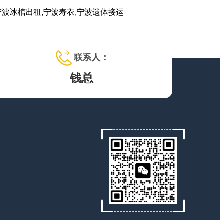
宁波冰棺出租,宁波寿衣,宁波遗体接运
联系人：
钱总