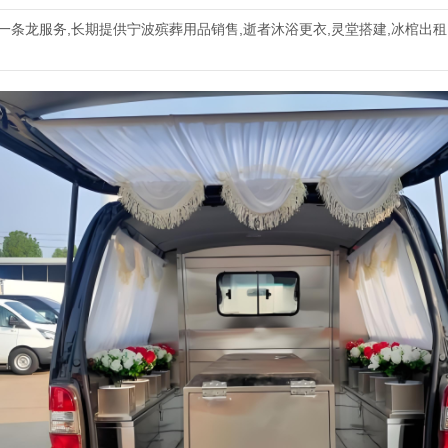
波殡葬一条龙服务,长期提供宁波殡葬用品销售,逝者沐浴更衣,灵堂搭建,冰棺出