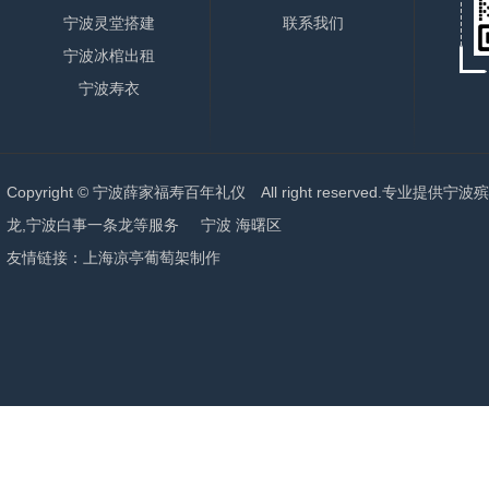
宁波灵堂搭建
联系我们
宁波冰棺出租
宁波寿衣
Copyright © 宁波薛家福寿百年礼仪 All right reserved.专业提供
宁波殡
龙,宁波白事一条龙
等服务
宁波
海曙区
友情链接：
上海凉亭葡萄架制作