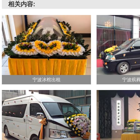
相关内容:
宁波冰棺出租
宁波殡